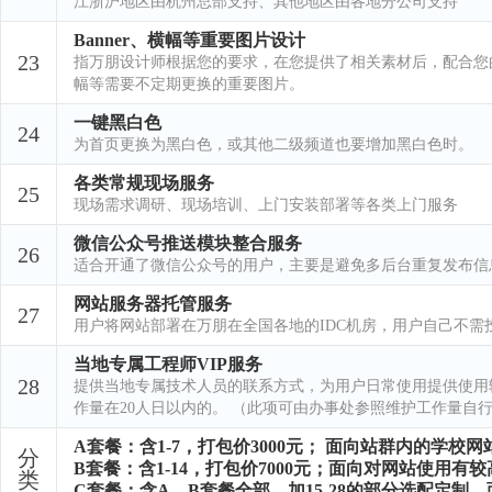
江浙沪地区由杭州总部支持、其他地区由各地分公司支持
Banner、横幅等重要图片设计
23
指万朋设计师根据您的要求，在您提供了相关素材后，配合您的
幅等需要不定期更换的重要图片。
一键黑白色
24
为首页更换为黑白色，或其他二级频道也要增加黑白色时。
各类常规现场服务
25
现场需求调研、现场培训、上门安装部署等各类上门服务
微信公众号推送模块整合服务
26
适合开通了微信公众号的用户，主要是避免多后台重复发布信
网站服务器托管服务
27
用户将网站部署在万朋在全国各地的IDC机房，用户自己不需
当地专属工程师VIP服务
28
提供当地专属技术人员的联系方式，为用户日常使用提供使用
作量在20人日以内的。 （此项可由办事处参照维护工作量自行定
A套餐：含1-7，打包价3000元； 面向站群内的学校
分
B套餐：含1-14，打包价7000元；面向对网站使用有
类
C套餐：含A、B套餐全部，加15-28的部分选配定制